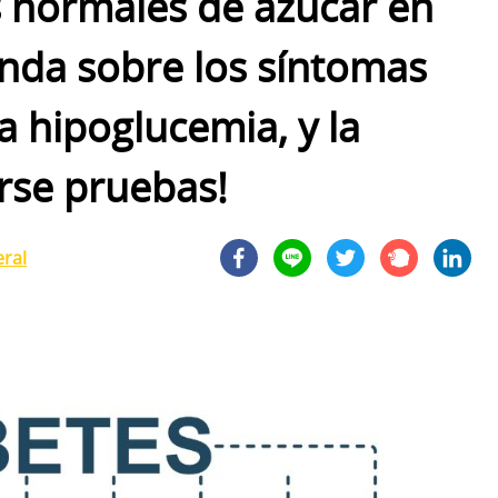
s normales de azúcar en
nda sobre los síntomas
a hipoglucemia, y la
rse pruebas!
eral