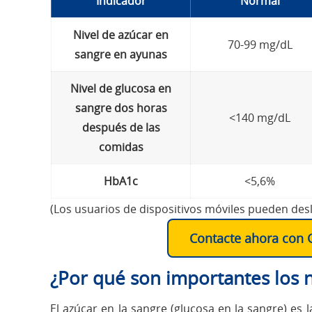
Indicador
Normal
Nivel de azúcar en
70-99 mg/dL
sangre en ayunas
Nivel de glucosa en
sangre dos horas
<140 mg/dL
después de las
comidas
HbA1c
<5,6%
(Los usuarios de dispositivos móviles pueden desliz
Contacte ahora con G
¿Por qué son importantes los n
El azúcar en la sangre (glucosa en la sangre) es 