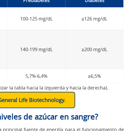
Prediabetes
Diabetes
100-125 mg/dL
≥126 mg/dL
140-199 mg/dL
≥200 mg/dL
5,7%-6,4%
≥6,5%
ar la tabla hacia la izquierda y hacia la derecha).
eneral Life Biotechnology.
iveles de azúcar en sangre?
la principal fuente de energía para el funcionamiento de