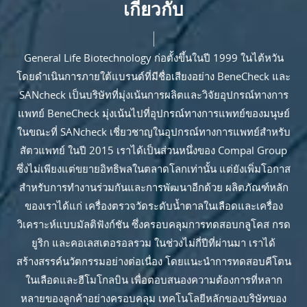
เกี่ยวกับ
General Life Biotechnology ก่อตั้งขึ้นในปี 1999 ในไต้หวัน
โดยดำเนินการภายใต้แบรนด์ที่มีชื่อเสียงอย่าง BeneCheck และ
SANcheck เป็นบริษัทที่มุ่งเน้นการผลิตและวิจัยอุปกรณ์ทางการ
แพทย์ BeneCheck มุ่งเน้นไปที่อุปกรณ์ทางการแพทย์ของมนุษย์
ในขณะที่ SANcheck เชี่ยวชาญในอุปกรณ์ทางการแพทย์สำหรับ
สัตวแพทย์ ในปี 2015 เราได้เป็นส่วนหนึ่งของ Compal Group
ซึ่งไม่เพียงแต่ขยายอิทธิพลในตลาดโลกเท่านั้น แต่ยังเพิ่มโอกาส
สำหรับการทำงานร่วมกันและการพัฒนาอีกด้วย ผลิตภัณฑ์หลัก
ของเราได้แก่ เครื่องตรวจวัดระดับน้ำตาลในเลือดและเครื่อง
วิเคราะห์แบบมัลติฟังก์ชัน ซึ่งครอบคลุมการทดสอบกลูโคส กรด
ยูริก และคอเลสเตอรอลรวม ในช่วงไม่กี่ปีที่ผ่านมา เราได้
สร้างสรรค์นวัตกรรมอย่างต่อเนื่อง โดยแนะนำการทดสอบคีโตน
ในเลือดและฮีโมโกลบิน เพื่อตอบสนองความต้องการที่หลาก
หลายของลูกค้าอย่างครอบคลุม เทคโนโลยีหลักของบริษัทของ