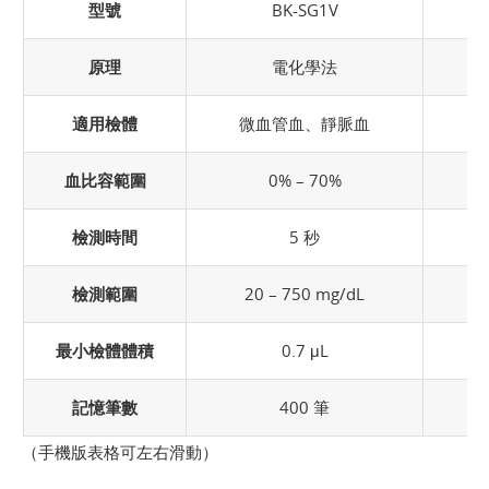
型號
BK-SG1V
原理
電化學法
適用檢體
微血管血、靜脈血
血比容範圍
0% – 70%
檢測時間
5 秒
檢測範圍
20 – 750 mg/dL
0
最小檢體體積
0.7 μL
記憶筆數
400 筆
（手機版表格可左右滑動）