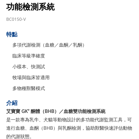
功能檢測系統
BC0150-V
特點
多項代謝檢測（血糖／血酮／乳酮）
臨床等級準確度
小樣本、快測試
牧場與臨床皆適用
多物種獸醫模式
介紹
+
艾寶寶 GK
酮體（BHB）／血糖雙功能檢測系統
是一款專為乳牛、犬貓等動物設計的多功能代謝監測工具，可
進行血糖、血酮（BHB）與乳酮檢測，協助獸醫快速評估動物
的代謝狀態。