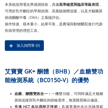
本系統採用電化學感測技術，具備
高準確度與臨床等級表現
，
可用於乳牛酮症的早期偵測、高風險個體追蹤，以及犬貓糖尿
病或酮酸中毒（DKA）之風險評估。
操作快速、樣本量小、結果可靠，是農場與動物醫院進行代謝
疾病管理的理想工具。
加入詢問單 (
0
)
艾寶寶 GK+ 酮體（BHB）／血糖雙功
能檢測系統（BC0150-V）的優勢
血糖、酮體雙效合一：
一機雙功能，可同時滿足犬貓糖
尿病追蹤與乳牛酮症的篩檢需求，無需購買兩台儀器。
先進 HCT 血比容校正技術：
具備寬廣的血比容補償範