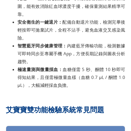
圍，能有效消除紅血球濃度干擾，確保量測結果精準可
靠。
安全衛生的一鍵退片：
配備自動退片功能，檢測完畢後
輕按即可拋棄試片，全程不沾手，避免血液交叉感染風
險。
智慧藍牙同步健康管理：
內建藍牙傳輸功能，檢測數據
可即時同步至專屬手機 App，方便長期記錄與圖表分析
趨勢。
極速量測與微量採血：
血糖僅需 5 秒、酮體 10 秒即可
得知結果，且僅需極微量血樣（血糖 0.7 μL / 酮體 1.0
μL），大幅減輕採血負擔。
艾寶寶雙功能檢驗系統常見問題