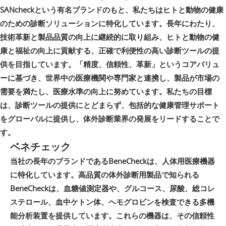
SANcheckという有名ブランドのもと、私たちはヒトと動物の健康
のための診断ソリューションに特化しています。長年にわたり、
技術革新と製品品質の向上に継続的に取り組み、ヒトと動物の健
康と福祉の向上に貢献する、正確で利便性の高い診断ツールの提
供を目指しています。「精度、信頼性、革新」というコアバリュ
ーに基づき、世界中の医療機関や専門家と連携し、製品が市場の
需要を満たし、医療水準の向上に努めています。私たちの目標
は、診断ツールの提供にとどまらず、包括的な健康管理サポート
をグローバルに提供し、体外診断業界の発展をリードすることで
す。
ベネチェック
当社の長年のブランドであるBeneCheckは、人体用医療機器
に特化しています。高品質の体外診断用製品で知られる
BeneCheckは、血糖値測定器や、グルコース、尿酸、総コレ
ステロール、血中ケトン体、ヘモグロビンを検査できる多機
能分析装置を提供しています。これらの機器は、その信頼性