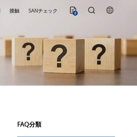
問
接触
SANチェック
0
FAQ分類