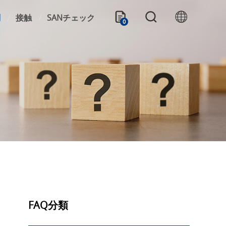
問
接触
SANチェック
0
FAQ分類