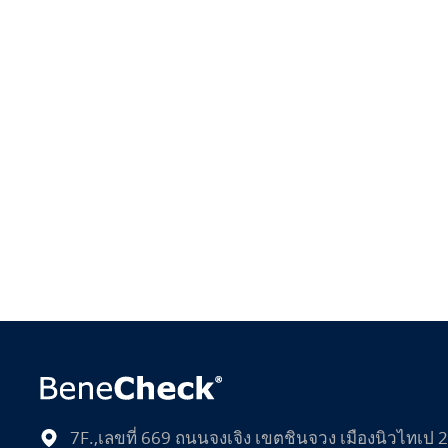
7F.,เลขที่ 669 ถนนจงเจิง เขตชินจวง เมืองนิวไทเป 2