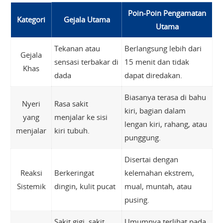
Poin-Poin Pengamatan
Kategori
Gejala Utama
Utama
Tekanan atau
Berlangsung lebih dari
Gejala
sensasi terbakar di
15 menit dan tidak
Khas
dada
dapat diredakan.
Biasanya terasa di bahu
Nyeri
Rasa sakit
kiri, bagian dalam
yang
menjalar ke sisi
lengan kiri, rahang, atau
menjalar
kiri tubuh.
punggung.
Disertai dengan
Reaksi
Berkeringat
kelemahan ekstrem,
Sistemik
dingin, kulit pucat
mual, muntah, atau
pusing.
Sakit gigi, sakit
Umumnya terlihat pada