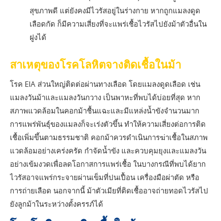
สุขภาพดี แต่ยังคงมีไวรัสอยู่ในร่างกาย หากถูกแมลงดูด
เลือดกัด ก็มีความเสี่ยงที่จะแพร่เชื้อไวรัสไปยังม้าตัวอื่นใน
ฝูงได้
สาเหตุของโรคโลหิตจางติดเชื้อในม้า
โรค EIA ส่วนใหญ่ติดต่อผ่านทางเลือด โดยแมลงดูดเลือด เช่น
แมลงวันม้าและแมลงวันกวาง เป็นพาหะที่พบได้บ่อยที่สุด หาก
สภาพแวดล้อมในคอกม้าชื้นแฉะและมีแหล่งน้ำขังจำนวนมาก
การแพร่พันธุ์ของแมลงก็จะเร่งตัวขึ้น ทำให้ความเสี่ยงต่อการติด
เชื้อเพิ่มขึ้นตามธรรมชาติ คอกม้าควรดำเนินการฆ่าเชื้อในสภาพ
แวดล้อมอย่างเคร่งครัด กำจัดน้ำขัง และควบคุมยุงและแมลงวัน
อย่างเข้มงวดเพื่อลดโอกาสการแพร่เชื้อ ในบางกรณีที่พบได้ยาก
ไวรัสอาจแพร่กระจายผ่านเข็มที่ปนเปื้อน เครื่องมือผ่าตัด หรือ
การถ่ายเลือด นอกจากนี้ ม้าตัวเมียที่ติดเชื้ออาจถ่ายทอดไวรัสไป
ยังลูกม้าในระหว่างตั้งครรภ์ได้