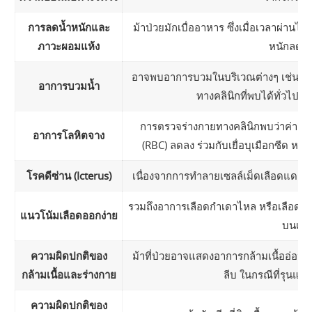
การลดน้ำหนักและ
ม้าป่วยมักเบื่ออาหาร ซึ่งเมื่อเวลาผ่า
ภาวะผอมแห้ง
หนักลดลง
อาจพบอาการบวมในบริเวณต่างๆ เช่น ช่อง
อาการบวมน้ำ
ทางคลินิกที่พบได้ทั่วไป
การตรวจร่างกายทางคลินิกพบว่าค่าฮีม
อาการโลหิตจาง
(RBC) ลดลง ร่วมกับเยื่อบุเมือกซีด หรื
โรคดีซ่าน (Icterus)
เนื่องจากการทำลายเซลล์เม็ดเลือดแดง เยื
รวมถึงอาการเลือดกำเดาไหล หรือเลือดออกเ
แนวโน้มเลือดออกง่าย
บนเยื่อ
ความผิดปกติของ
ม้าที่ป่วยอาจแสดงอาการกล้ามเนื้ออ่อนแรง
กล้ามเนื้อและร่างกาย
ลีบ ในกรณีที่รุนแร
ความผิดปกติของ