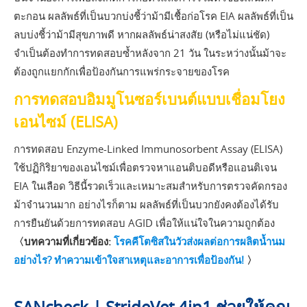
ตะกอน ผลลัพธ์ที่เป็นบวกบ่งชี้ว่าม้ามีเชื้อก่อโรค EIA ผลลัพธ์ที่เป็น
ลบบ่งชี้ว่าม้ามีสุขภาพดี หากผลลัพธ์น่าสงสัย (หรือไม่แน่ชัด)
จำเป็นต้องทำการทดสอบซ้ำหลังจาก 21 วัน ในระหว่างนั้นม้าจะ
ต้องถูกแยกกักเพื่อป้องกันการแพร่กระจายของโรค
การทดสอบอิมมูโนซอร์เบนต์แบบเชื่อมโยง
เอนไซม์ (ELISA)
การทดสอบ Enzyme-Linked Immunosorbent Assay (ELISA)
ใช้ปฏิกิริยาของเอนไซม์เพื่อตรวจหาแอนติบอดีหรือแอนติเจน
EIA ในเลือด วิธีนี้รวดเร็วและเหมาะสมสำหรับการตรวจคัดกรอง
ม้าจำนวนมาก อย่างไรก็ตาม ผลลัพธ์ที่เป็นบวกยังคงต้องได้รับ
การยืนยันด้วยการทดสอบ AGID เพื่อให้แน่ใจในความถูกต้อง
〈บทความที่เกี่ยวข้อง:
โรคคีโตซิสในวัวส่งผลต่อการผลิตน้ำนม
อย่างไร? ทำความเข้าใจสาเหตุและอาการเพื่อป้องกัน!
〉
SANcheck | StrideVet 4in1 ช่วยให้คุณ