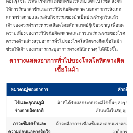
คอื่นๆ เช่น โรคพิโรพลาสโมซิสหรือโรคเลปโตสไปโรซิส ส่งผล
ให้การรักษาล่าช้าและการวินิจฉัยผิดพลาด นอกจากการสังเกต
สภาพร่างกายและระดับกิจกรรมของม้าเป็นประจำทุกวันแล้ว
เจ้าของควรทำการตรวจเลือดโดยสัตวแพทย์ผู้เชี่ยวชาญ เพื่อลด
ความเสี่ยงของการวินิจฉัยผิดพลาดและการแพร่กระจายของโรค
ตารางด้านล่างสรุปอาการทั่วไปของโรคโลหิตจางติดเชื้อในม้า
ช่วยให้เจ้าของสามารถระบุอาการทางคลินิกต่างๆ ได้ดียิ่งขึ้น
ตารางแสดงอาการทั่วไปของโรคโลหิตจางติด
เชื้อในม้า
หมวดหมู่ของอาการ
คำอธิบ
ไข้และอุณหภูมิ
ม้าที่ได้รับผลกระทบจะมีไข้ขึ้นๆ ลงๆ หรื
ร่างกายผิดปกติ
เป็นหนึ่งในสัญญาณเริ
ภาวะซึมเศร้าและ
ม้าจะมีอาการเซื่องซึมและอ่อนแรงลงเรื่อ
ความอ่อนแอทางจิตใจ
ว่ากิจกรรม