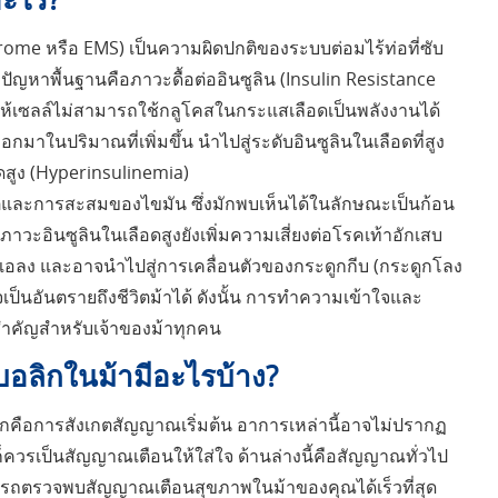
ome หรือ EMS) เป็นความผิดปกติของระบบต่อมไร้ท่อที่ซับ
ิ ปัญหาพื้นฐานคือภาวะดื้อต่ออินซูลิน (Insulin Resistance
งผลให้เซลล์ไม่สามารถใช้กลูโคสในกระแสเลือดเป็นพลังงานได้
อกมาในปริมาณที่เพิ่มขึ้น นำไปสู่ระดับอินซูลินในเลือดที่สูง
ือดสูง (Hyperinsulinemia)
ปกติและการสะสมของไขมัน ซึ่งมักพบเห็นได้ในลักษณะเป็นก้อน
วะอินซูลินในเลือดสูงยังเพิ่มความเสี่ยงต่อโรคเท้าอักเสบ
นแอลง และอาจนำไปสู่การเคลื่อนตัวของกระดูกกีบ (กระดูกโลง
็นอันตรายถึงชีวิตม้าได้ ดังนั้น การทำความเข้าใจและ
่สำคัญสำหรับเจ้าของม้าทุกคน
อลิกในม้ามีอะไรบ้าง?
รกคือการสังเกตสัญญาณเริ่มต้น อาการเหล่านี้อาจไม่ปรากฏ
ก็ควรเป็นสัญญาณเตือนให้ใส่ใจ ด้านล่างนี้คือสัญญาณทั่วไป
ามารถตรวจพบสัญญาณเตือนสุขภาพในม้าของคุณได้เร็วที่สุด