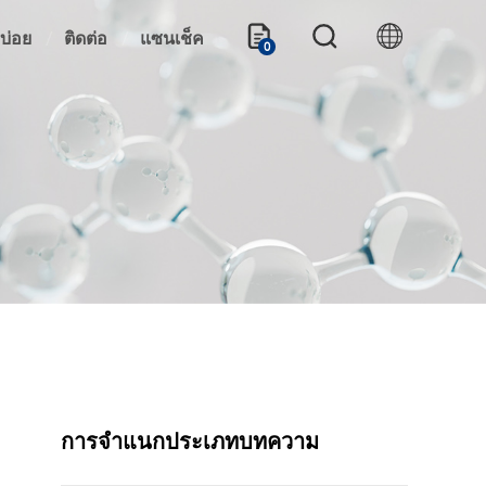
บ่อย
ติดต่อ
แซนเช็ค
0
การจำแนกประเภทบทความ