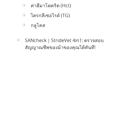
ค่าฮีมาโตคริต (Hct)
ไตรกลีเซอไรด์ (TG)
กลูโคส
SANcheck｜StrideVet 4in1: ตรวจสอบ
สัญญาณชีพของม้าของคุณได้ทันที!