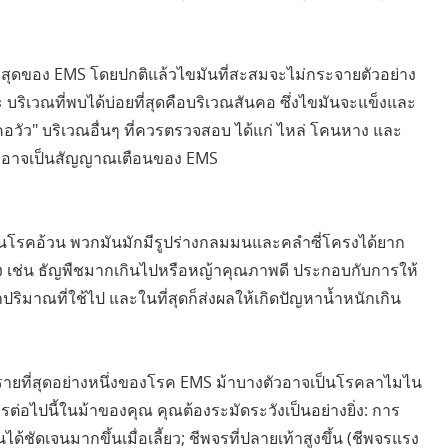
่สุดของ EMS โดยปกติแล้วไขมันที่สะสมจะไม่กระจายตัวอย่าง
 บริเวณที่พบได้บ่อยที่สุดคือบริเวณสันคอ ซึ่งไขมันจะแข็งและ
 "คอวัว" บริเวณอื่นๆ ที่ควรตรวจสอบ ได้แก่ ไหล่ โคนหาง และ
นี้ อาจเป็นสัญญาณเตือนของ EMS
เป็นโรคอ้วน พวกมันมักมีรูปร่างกลมมนและคลำซี่โครงได้ยาก
ูง เช่น ธัญพืชมากเกินไปหรือหญ้าคุณภาพดี ประกอบกับการให้
าปริมาณที่ใช้ไป และในที่สุดก็ส่งผลให้เกิดปัญหาน้ำหนักเกิน
รายที่สุดอย่างหนึ่งของโรค EMS ม้าบางตัวอาจเป็นโรคลาไมไน
ารต่อไปนี้ในม้าของคุณ คุณต้องระมัดระวังเป็นอย่างยิ่ง: การ
็นได้ชัดเจนมากขึ้นเมื่อเลี้ยว; ชีพจรที่ปลายเท้าสูงขึ้น (ชีพจรแรง