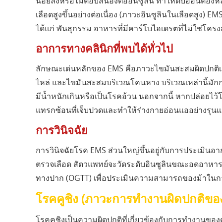
น้อยลงหรือไม่ตอบสนองต่ออินซูลิน ทำให้ตับอ่อนต้องหลั
เลือดสูงขึ้นอย่างต่อเนื่อง (ภาวะอินซูลินในเลือดสูง) E
ได้แก่ พันธุกรรม อาหารที่มีคาร์โบไฮเดรตที่ไม่ใช่โค
อาการทางคลินิกที่พบได้ทั่วไป
ลักษณะเด่นหลักของ EMS คือภาวะไขมันสะสมผิดปกติเฉ
ไหล่ และไขมันสะสมบริเวณโคนหาง บริเวณเหล่านี้มักก่อ
มีน้ำหนักเกินหรือเป็นโรคอ้วน นอกจากนี้ หากปล่อยไว้
แทรกซ้อนที่เจ็บปวดและทำให้ร่างกายอ่อนแออย่างรุนแ
การวินิจฉัย
การวินิจฉัยโรค EMS ส่วนใหญ่ขึ้นอยู่กับการประเมิ
ตรวจเลือด สัตวแพทย์จะวัดระดับอินซูลินขณะอดอ
ทางปาก (OGTT) เพื่อประเมินความสามารถของม้าในก
โรคคูชิง (ภาวะการทำงานผิดปกติขอ
โรคคูชิงเป็นความผิดปกติที่เกี่ยวข้องกับการทำงานขอ