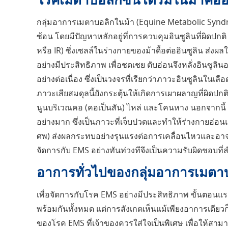
กลุ่มอาการเมตาบอลิกในม้า (Equine Metabolic Syndr
ซ้อน โดยมีปัญหาหลักอยู่ที่การควบคุมอินซูลินที่ผิดปกต
หรือ IR) ซึ่งเซลล์ในร่างกายของม้าดื้อต่ออินซูลิน ส่
อย่างมีประสิทธิภาพ เพื่อชดเชย ตับอ่อนจึงหลั่งอินซูลินอ
อย่างต่อเนื่อง ซึ่งเป็นวงจรที่เรียกว่าภาวะอินซูลินในเล
ภาวะเสียสมดุลนี้ยังกระตุ้นให้เกิดการเผาผลาญที่ผิด
นูนบริเวณคอ (คอเป็นสัน) ไหล่ และโคนหาง นอกจากนี้ ภา
อย่างมาก ซึ่งเป็นภาวะที่เจ็บปวดและทำให้ร่างกายอ่อ
ศพ) ส่งผลกระทบอย่างรุนแรงต่อการเคลื่อนไหวและอาจเป
จัดการกับ EMS อย่างทันท่วงทีจึงเป็นความรับผิดชอบที
อาการทั่วไปของกลุ่มอาการเมตาบ
เพื่อจัดการกับโรค EMS อย่างมีประสิทธิภาพ ขั้นตอนแ
พร้อมกันทั้งหมด แต่การสังเกตเห็นแม้เพียงอาการเดียว
ของโรค EMS ที่เจ้าของควรใส่ใจเป็นพิเศษ เพื่อให้ส