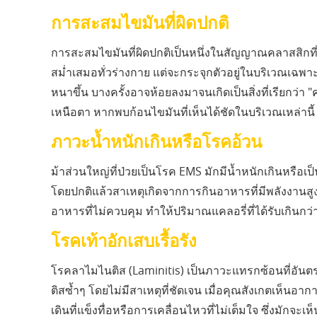
การสะสมไขมันที่ผิดปกติ
การสะสมไขมันที่ผิดปกติเป็นหนึ่งในสัญญาณคลาสสิกที
สม่ำเสมอทั่วร่างกาย แต่จะกระจุกตัวอยู่ในบริเวณเฉพาะ
หนาขึ้น บางครั้งอาจห้อยลงมาจนเกิดเป็นสิ่งที่เรียกว่า
เหนือตา หากพบก้อนไขมันที่เห็นได้ชัดในบริเวณเหล่า
ภาวะน้ำหนักเกินหรือโรคอ้วน
ม้าส่วนใหญ่ที่ป่วยเป็นโรค EMS มักมีน้ำหนักเกินหรือ
โดยปกติแล้วสาเหตุเกิดจากการกินอาหารที่มีพลังงานส
อาหารที่ไม่ควบคุม ทำให้ปริมาณแคลอรี่ที่ได้รับเกินกว่
โรคเท้าอักเสบเรื้อรัง
โรคลาไมไนติส (Laminitis) เป็นภาวะแทรกซ้อนที่อันต
ติสซ้ำๆ โดยไม่มีสาเหตุที่ชัดเจน เมื่อคุณสังเกตเห็นอาก
เดินที่แข็งทื่อหรือการเคลื่อนไหวที่ไม่เต็มใจ ซึ่งมักจะเห