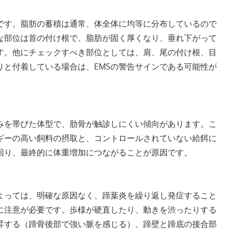
つです。脂肪の蓄積は通常、体全体に均等に分布しているので
な部位は首の付け根で、脂肪が固く厚くなり、垂れ下がって
す。他にチェックすべき部位としては、肩、尾の付け根、目
りと付着している場合は、EMSの警告サインである可能性が
丸みを帯びた体型で、肋骨が触診しにくい傾向があります。こ
ギーの高い飼料の摂取と、コントロールされていない給餌に
回り、最終的に体重増加につながることが原因です。
によっては、明確な原因なく、蹄葉炎を繰り返し発症すること
に注意が必要です。歩様が硬直したり、動きを渋ったりする
昇する（蹄骨後部で強い脈を感じる）、蹄壁と蹄底の接合部