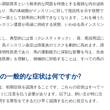
リン調節異常という根本的な問題を特徴とする複雑な内分泌疾
あり、馬の体細胞がインスリンに対して抵抗性を示す状態で
ギー源として効率的に利用できなくなります。これを補うた
ンスリン濃度が高値に持続する状態、いわゆる高インスリン
こし、典型的には首（クレスティネック）、肩、尾頭周辺に
、高インスリン血症は蹄葉炎のリスクを劇的に高めます。蹄
衰弱性疾患であり、馬の運動能力に深刻な影響を与え、生命
救急医療）を理解し、積極的に対処することは、すべての馬の
の一般的な症状は何ですか?
歩は、初期症状を認識することです。これらの症状はすべて一
すぐに注意を払う必要があります。以下は、飼い主が特に注
に関する警告をできるだけ早く認識するために役立ちます。