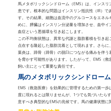
馬メタボリックシンドローム（EMS）は、インス
患です。根本的な問題はインスリン抵抗性（IR）で
す。その結果、細胞は血流中のグルコースをエネル
めに、膵臓はインスリン分泌量を増加させ、血中イ
血症という悪循環を引き起こします。
この不均衡状態は、異常な代謝と脂肪蓄積を引き起
点在する隆起した脂肪沈着として現れます。さらに
葉炎は、蹄骨（蹄骨）の脱臼につながる痛みを伴う
を脅かす可能性があります。したがって、EMS（
飼い主にとって重要な責任です。
馬のメタボリックシンドローム
EMS（救急医療）を効果的に管理するための第一
度に現れるとは限りませんが、1つでも気づいたら
意すべき典型的なEMSの兆候です。馬の健康状態