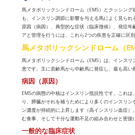
馬メタボリックシンドローム（EMS）とクッシング
も、インスリン調節に影響を与える馬によく見られ
原因（病因）、典型的な症状（臨床徴候）、発症年
アと管理を行うには、これら2つの疾患を正確に区
馬メタボリックシンドローム（EM
馬メタボリックシンドローム（EMS）は、インス
患です。主に若齢馬から中齢馬に発症し、最も高い罹
病因（原因）
EMSの病態の中核はインスリン抵抗性です。これ
り、膵臓がそれを補うためにより多くのインスリン
ン濃度が持続的に上昇します（高インスリン血症）。
む食事、そして十分な運動不足の組み合わせと密接
一般的な臨床症状