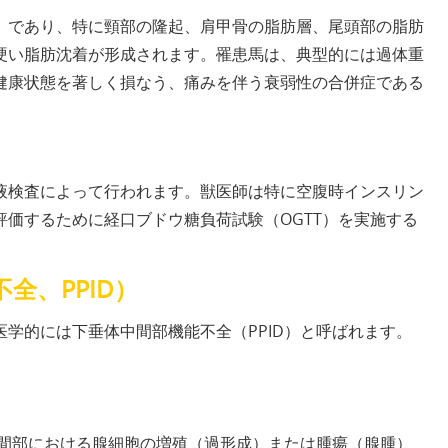
積）であり、特に頸部の隆起、肩甲骨の脂肪層、尾頭部の脂肪
硬い脂肪沈着が形成されます。罹患馬は、典型的には過体重
の健康状態を著しく損なう、痛みを伴う衰弱性の合併症である
血液検査によって行われます。獣医師は特に空腹時インスリン
価するために経口ブドウ糖負荷試験（OGTT）を実施する
全、PPID）
学的には下垂体中間部機能不全（PPID）と呼ばれます。
中間部における腺細胞の増殖（過形成）または腫瘍（腺腫）