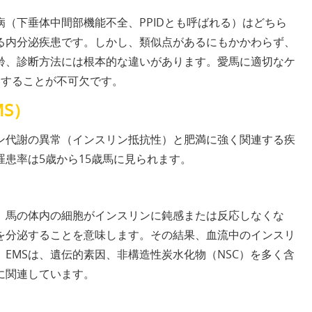
病（下垂体中間部機能不全、PPIDとも呼ばれる）はどちら
る内分泌疾患です。しかし、類似点があるにもかかわらず、
齢、診断方法には根本的な違いがあります。愛馬に適切なケ
別することが不可欠です。
S）
リン代謝の異常（インスリン抵抗性）と肥満に強く関連する疾
患率は5歳から15歳馬に見られます。
は、馬の体内の細胞がインスリンに鈍感または反応しなくな
を分泌することを意味します。その結果、血流中のインスリ
EMSは、遺伝的素因、非構造性炭水化物（NSC）を多く含
に関連しています。