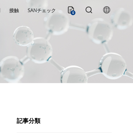
問
接触
SANチェック
0
記事分類