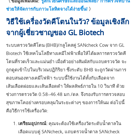
〈ข้อมูลเพิ่มเติม:
รู้สึกเวียนศีรษะและอ่อนเพลีย? การตรวจที่บ้าน
ช่วยให้จัดการกับภาวะโลหิตจางได้ง่ายขึ้น!
〉
วิธีใช้เครื่องวัดคีโตนในวัว? ข้อมูลเชิงลึก
จากผู้เชี่ยวชาญของ GL Biotech
ระบบตรวจวัดคีโตน (BHB)/กลูโคสคู่ SANcheck Cow จาก GL
Biotech ใช้เทคโนโลยีทางเคมีไฟฟ้าเพื่อให้ได้ผลการตรวจวัดคี
โตนที่รวดเร็วและแม่นยำ เมื่อตัวอย่างสัมผัสกับแถบตรวจวัด จะ
ถูกดูดเข้าไปในบริเวณปฏิกิริยา ซึ่งระดับ BHB จะถูกวัดผ่านการ
ตอบสนองทางเคมีไฟฟ้า ระบบนี้ใช้งานได้ทั้งกับเลือดจาก
เส้นเลือดฝอยและเส้นเลือดดำ ให้ผลลัพธ์ภายใน 10 วินาที ด้วย
ช่วงการตรวจวัด 0.58–46.48 มก./ดล. จึงรองรับการตรวจสอบ
สุขภาพโคอย่างครอบคลุมในระยะต่างๆ ของการให้นม ต่อไปนี้
คือวิธีการใช้เครื่องวัด:
เตรียมอุปกรณ์:
คุณจะต้องใช้เครื่องวัดระดับน้ำตาลใน
เลือดแบบคู่ SANcheck, แถบตรวจน้ำตาล SANcheck