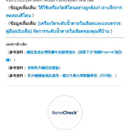
〈ข้อมูลเพิ่มเติม:
วิธีใช้เครื่องวัดคีโตนอย่างถูกต้อง? เจาะลึกการ
ทดสอบคีโตน
〉
〈ข้อมูลเพิ่มเติม:
[เครื่องวัดระดับน้ำตาลในเลือดและแถบตรวจ:
คู่มือฉบับเต็ม] จัดการระดับน้ำตาลในเลือดของคุณที่บ้าน
〉
เอกสารอ้างอิง:
〈參考資料：
酮症造成台灣荷蘭牛的經濟損失（請看下方“相關ถ่ายภาพ”資訊
欄）
〉
〈參考資料：
控制乳牛酮症的要點
〉
〈參考資料：
乳牛酮體檢測及應用－國立中興大學獸醫學系（PDF檔）
〉