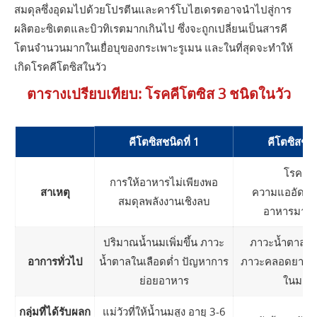
สมดุลซึ่งอุดมไปด้วยโปรตีนและคาร์โบไฮเดรตอาจนำไปสู่การ
ผลิตอะซิเตตและบิวทิเรตมากเกินไป ซึ่งจะถูกเปลี่ยนเป็นสารคี
โตนจำนวนมากในเยื่อบุของกระเพาะรูเมน และในที่สุดจะทำให้
เกิดโรคคีโตซิสในวัว
ตารางเปรียบเทียบ: โรคคีโตซิส 3 ชนิดในวัว
คีโตซิสชนิดที่ 1
คีโตซิสชนิด
โรคอ้ว
การให้อาหารไม่เพียงพอ
สาเหตุ
ความแออัดหรื
สมดุลพลังงานเชิงลบ
อาหารมากเ
ปริมาณน้ำนมเพิ่มขึ้น ภาวะ
ภาวะน้ำตาลในเ
อาการทั่วไป
น้ำตาลในเลือดต่ำ ปัญหาการ
ภาวะคลอดยาก, ก
ย่อยอาหาร
ในมดลู
กลุ่มที่ได้รับผลก
แม่วัวที่ให้น้ำนมสูง อายุ 3-6