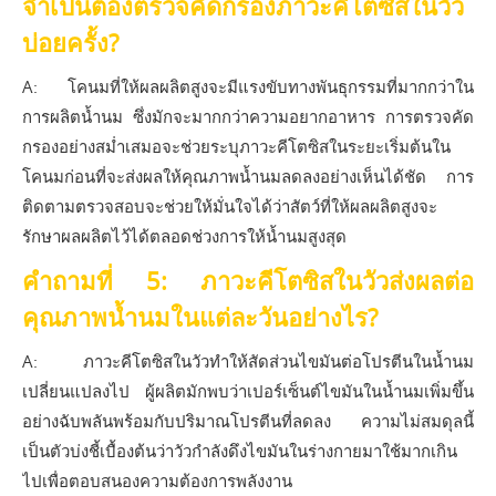
จำเป็นต้องตรวจคัดกรองภาวะคีโตซิสในวัว
บ่อยครั้ง?
A: โคนมที่ให้ผลผลิตสูงจะมีแรงขับทางพันธุกรรมที่มากกว่าใน
การผลิตน้ำนม ซึ่งมักจะมากกว่าความอยากอาหาร การตรวจคัด
กรองอย่างสม่ำเสมอจะช่วยระบุภาวะคีโตซิสในระยะเริ่มต้นใน
โคนมก่อนที่จะส่งผลให้คุณภาพน้ำนมลดลงอย่างเห็นได้ชัด การ
ติดตามตรวจสอบจะช่วยให้มั่นใจได้ว่าสัตว์ที่ให้ผลผลิตสูงจะ
รักษาผลผลิตไว้ได้ตลอดช่วงการให้น้ำนมสูงสุด
คำถามที่ 5: ภาวะคีโตซิสในวัวส่งผลต่อ
คุณภาพน้ำนมในแต่ละวันอย่างไร?
A: ภาวะคีโตซิสในวัวทำให้สัดส่วนไขมันต่อโปรตีนในน้ำนม
เปลี่ยนแปลงไป ผู้ผลิตมักพบว่าเปอร์เซ็นต์ไขมันในน้ำนมเพิ่มขึ้น
อย่างฉับพลันพร้อมกับปริมาณโปรตีนที่ลดลง ความไม่สมดุลนี้
เป็นตัวบ่งชี้เบื้องต้นว่าวัวกำลังดึงไขมันในร่างกายมาใช้มากเกิน
ไปเพื่อตอบสนองความต้องการพลังงาน