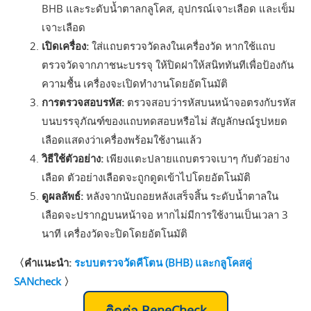
BHB และระดับน้ำตาลกลูโคส, อุปกรณ์เจาะเลือด และเข็ม
เจาะเลือด
เปิดเครื่อง:
ใส่แถบตรวจวัดลงในเครื่องวัด หากใช้แถบ
ตรวจวัดจากภาชนะบรรจุ ให้ปิดฝาให้สนิททันทีเพื่อป้องกัน
ความชื้น เครื่องจะเปิดทำงานโดยอัตโนมัติ
การตรวจสอบรหัส:
ตรวจสอบว่ารหัสบนหน้าจอตรงกับรหัส
บนบรรจุภัณฑ์ของแถบทดสอบหรือไม่ สัญลักษณ์รูปหยด
เลือดแสดงว่าเครื่องพร้อมใช้งานแล้ว
วิธีใช้ตัวอย่าง:
เพียงแตะปลายแถบตรวจเบาๆ กับตัวอย่าง
เลือด ตัวอย่างเลือดจะถูกดูดเข้าไปโดยอัตโนมัติ
ดูผลลัพธ์:
หลังจากนับถอยหลังเสร็จสิ้น ระดับน้ำตาลใน
เลือดจะปรากฏบนหน้าจอ หากไม่มีการใช้งานเป็นเวลา 3
นาที เครื่องวัดจะปิดโดยอัตโนมัติ
〈คำแนะนำ:
ระบบตรวจวัดคีโตน (BHB) และกลูโคสคู่
SANcheck
〉
ติดต่อ BeneCheck