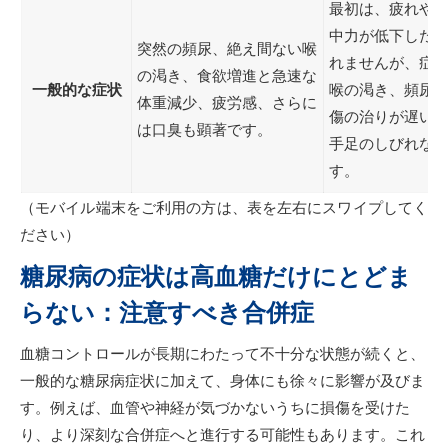
最初は、疲れや
中力が低下した
突然の頻尿、絶え間ない喉
れませんが、症
の渇き、食欲増進と急速な
一般的な症状
喉の渇き、頻尿
体重減少、疲労感、さらに
傷の治りが遅い
は口臭も顕著です。
手足のしびれな
す。
（モバイル端末をご利用の方は、表を左右にスワイプしてく
ださい）
糖尿病の症状は高血糖だけにとどま
らない：注意すべき合併症
血糖コントロールが長期にわたって不十分な状態が続くと、
一般的な糖尿病症状に加えて、身体にも徐々に影響が及びま
す。例えば、血管や神経が気づかないうちに損傷を受けた
り、より深刻な合併症へと進行する可能性もあります。これ