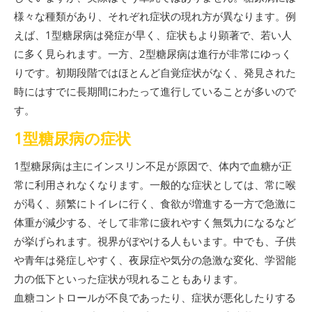
様々な種類があり、それぞれ症状の現れ方が異なります。例
えば、1型糖尿病は発症が早く、症状もより顕著で、若い人
に多く見られます。一方、2型糖尿病は進行が非常にゆっく
りです。初期段階ではほとんど自覚症状がなく、発見された
時にはすでに長期間にわたって進行していることが多いので
す。
1型糖尿病の症状
1型糖尿病は主にインスリン不足が原因で、体内で血糖が正
常に利用されなくなります。一般的な症状としては、常に喉
が渇く、頻繁にトイレに行く、食欲が増進する一方で急激に
体重が減少する、そして非常に疲れやすく無気力になるなど
が挙げられます。視界がぼやける人もいます。中でも、子供
や青年は発症しやすく、夜尿症や気分の急激な変化、学習能
力の低下といった症状が現れることもあります。
血糖コントロールが不良であったり、症状が悪化したりする