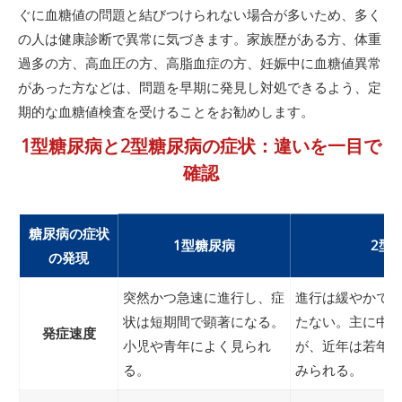
ぐに血糖値の問題と結びつけられない場合が多いため、多く
の人は健康診断で異常に気づきます。家族歴がある方、体重
過多の方、高血圧の方、高脂血症の方、妊娠中に血糖値異常
があった方などは、問題を早期に発見し対処できるよう、定
期的な血糖値検査を受けることをお勧めします。
1型糖尿病と2型糖尿病の症状：違いを一目で
確認
糖尿病の症状
1型糖尿病
2型
の発現
突然かつ急速に進行し、症
進行は緩やかで
状は短期間で顕著になる。
たない。主に中
発症速度
小児や青年によく見られ
が、近年は若年
る。
みられる。