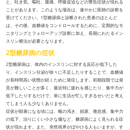
と、吐き気、嘔吐、腹痛、呼吸促迫などの警告症状が現れる
ことがあります。このような場合は、速やかに医師の診察を
受けてください。1型糖尿病と診断された患者のほとんど
は、その後、血糖値をコントロールするために、定期的なモ
ニタリングとフォローアップ診察に加え、長期にわたるイン
スリン療法が必要となります。
2型糖尿病の症状
2型糖尿病は、体内のインスリンに対する反応が低下した
り、インスリン分泌が徐々に不足したりすることで、血糖値
が長時間高い状態が続くために発症します。初期段階では発
見が難しいことが多く、最近特に疲れを感じたり、集中力が
低下したりするだけで、単に生活が忙しすぎるせいだと考え
てしまう人も少なくありません。
症状が顕著になる頃には、喉の渇き、頻尿、倦怠感、集中力
の低下、治りにくい小さな傷など、糖尿病によく見られる症
状が現れます。また、突然視界がぼやける人もいますが、す