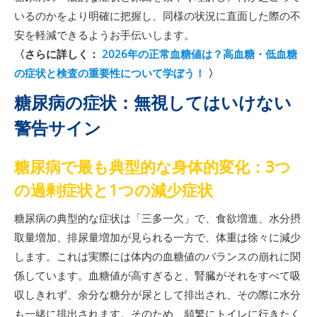
いるのかをより明確に把握し、同様の状況に直面した際の不
安を軽減できるようお手伝いします。
〈さらに詳しく：
2026年の正常血糖値は？高血糖・低血糖
の症状と検査の重要性について学ぼう！
〉
糖尿病の症状：無視してはいけない
警告サイン
糖尿病で最も典型的な身体的変化：3つ
の過剰症状と1つの減少症状
糖尿病の典型的な症状は「三多一欠」で、食欲増進、水分摂
取量増加、排尿量増加が見られる一方で、体重は徐々に減少
します。これは実際には体内の血糖値のバランスの崩れに関
係しています。血糖値が高すぎると、腎臓がそれをすべて吸
収しきれず、余分な糖分が尿として排出され、その際に水分
も一緒に排出されます。そのため、頻繁にトイレに行きたく