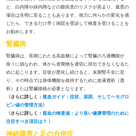
と、白内障や緑内障などの眼疾患のリスクが高まり、最悪の
場合は失明に至ることもあります。視力に何らかの変化を感
じたら、できるだけ早く病院を受診して検査を受けることを
お勧めします。
腎臓病
腎臓病は、長期にわたる高血糖によって腎臓のろ過機能が
徐々に損なわれ、体から老廃物を適切に排出できなくなるた
めに起こります。症状が悪化し続けると、末期腎不全に至
り、その時点では身体機能を維持するために血液透析（透
析）または腎臓移植が必要となります。
〈さらに詳しく：
貧血ガイド：症状、原因、そしてヘモグロ
ビン値の管理方法
〉
〈さらに詳しく：
貧血の検査値：より良い健康管理のために
注目すべき項目は？
〉
神経障害と足の合併症