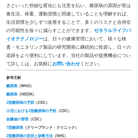
さといった些細な変化にも注意を払い、糖尿病の原因が実は
食生活、体重、運動習慣と関連していることを理解すれば、
生活習慣を少しずつ改善することで、多くのリスクと合併症
の可能性を徐々に減らすことができます。
ゼネラルライフバ
イオテクノロジー
は、日々の健康管理において、様々な検
査・モニタリング製品の研究開発に継続的に投資し、日々の
追跡をより便利にしています。当社の製品や提携機会につい
て詳しくは、お気軽に
お問い合わせ
ください。
参考文献
糖尿病
（WHO）
糖尿病
（NIDDK）
2型糖尿病の予防
（CDC）
小児における2型糖尿病の予防
（CDC）
血糖値の管理
（CDC）
1型糖尿病
（クリーブランド・クリニック）
2型糖尿病の症状と診断方法
（NHS）