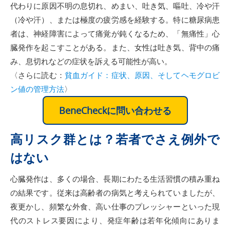
代わりに原因不明の息切れ、めまい、吐き気、嘔吐、冷や汗
（冷や汗）、または極度の疲労感を経験する。特に糖尿病患
者は、神経障害によって痛覚が鈍くなるため、「無痛性」心
臓発作を起こすことがある。また、女性は吐き気、背中の痛
み、息切れなどの症状を訴える可能性が高い。
〈さらに読む：
貧血ガイド：症状、原因、そしてヘモグロビ
ン値の管理方法
〉
BeneCheckに問い合わせる
高リスク群とは？若者でさえ例外で
はない
心臓発作は、多くの場合、長期にわたる生活習慣の積み重ね
の結果です。従来は高齢者の病気と考えられていましたが、
夜更かし、頻繁な外食、高い仕事のプレッシャーといった現
代のストレス要因により、発症年齢は若年化傾向にありま