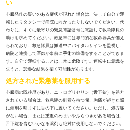
い
心臓発作の疑いのある症状が現れた場合は、決して自分で運
転したりタクシーで病院に向かったりしないでください。代
わりに、すぐに最寄りの緊急電話番号に電話して救急隊員の
助けを求めてください。救急車には専門的な救命器具が備え
られており、救急隊員は搬送中にバイタルサインを監視し、
病院と連携して医師が事前に手術の準備をすることができま
す。自分で運転することは非常に危険です。運転中に意識を
失うと、悲惨な結果を招く可能性があります。
処方された緊急薬を服用する
心臓病の既往歴があり、ニトログリセリン（舌下錠）を処方
されている場合は、救急隊の到着を待つ間、胸痛が起きた際
に錠剤を噛まずに舌の下に置いてください。ただし、処方箋
がない場合、または重度のめまいやふらつきがある場合は、
舌下錠を含むいかなる薬剤も絶対に使用しないでください。