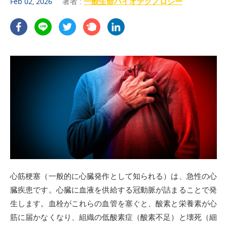
著者 :
一般生命バイオテクノロジー
Feb 02, 2026
心筋梗塞（一般的に心臓発作として知られる）は、急性の心
臓疾患です。心臓に血液を供給する冠動脈が詰まることで発
生します。血栓がこれらの血管を塞ぐと、酸素と栄養素が心
筋に届かなくなり、組織の低酸素症（酸素不足）と壊死（細