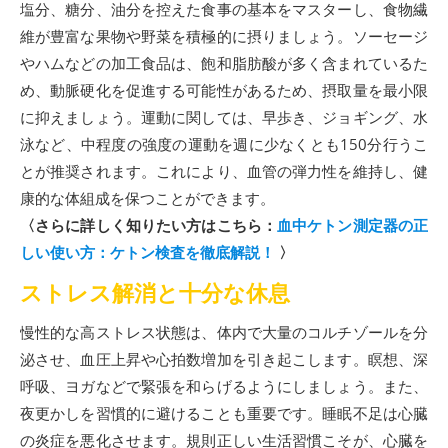
塩分、糖分、油分を控えた食事の基本をマスターし、食物繊
維が豊富な果物や野菜を積極的に摂りましょう。ソーセージ
やハムなどの加工食品は、飽和脂肪酸が多く含まれているた
め、動脈硬化を促進する可能性があるため、摂取量を最小限
に抑えましょう。運動に関しては、早歩き、ジョギング、水
泳など、中程度の強度の運動を週に少なくとも150分行うこ
とが推奨されます。これにより、血管の弾力性を維持し、健
康的な体組成を保つことができます。
〈さらに詳しく知りたい方はこちら：
血中ケトン測定器の正
しい使い方：ケトン検査を徹底解説！
〉
ストレス解消と十分な休息
慢性的な高ストレス状態は、体内で大量のコルチゾールを分
泌させ、血圧上昇や心拍数増加を引き起こします。瞑想、深
呼吸、ヨガなどで緊張を和らげるようにしましょう。また、
夜更かしを習慣的に避けることも重要です。睡眠不足は心臓
の炎症を悪化させます。規則正しい生活習慣こそが、心臓を