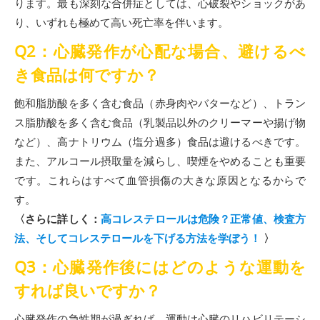
ります。最も深刻な合併症としては、心破裂やショックがあ
り、いずれも極めて高い死亡率を伴います。
Q2：心臓発作が心配な場合、避けるべ
き食品は何ですか？
飽和脂肪酸を多く含む食品（赤身肉やバターなど）、トラン
ス脂肪酸を多く含む食品（乳製品以外のクリーマーや揚げ物
など）、高ナトリウム（塩分過多）食品は避けるべきです。
また、アルコール摂取量を減らし、喫煙をやめることも重要
です。これらはすべて血管損傷の大きな原因となるからで
す。
〈さらに詳しく：
高コレステロールは危険？正常値、検査方
法、そしてコレステロールを下げる方法を学ぼう！
〉
Q3：心臓発作後にはどのような運動を
すれば良いですか？
心臓発作の急性期が過ぎれば、運動は心臓のリハビリテーシ