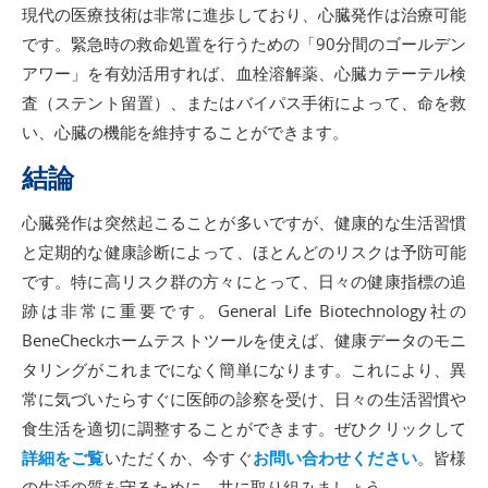
現代の医療技術は非常に進歩しており、心臓発作は治療可能
です。緊急時の救命処置を行うための「90分間のゴールデン
アワー」を有効活用すれば、血栓溶解薬、心臓カテーテル検
査（ステント留置）、またはバイパス手術によって、命を救
い、心臓の機能を維持することができます。
結論
心臓発作は突然起こることが多いですが、健康的な生活習慣
と定期的な健康診断によって、ほとんどのリスクは予防可能
です。特に高リスク群の方々にとって、日々の健康指標の追
跡は非常に重要です。General Life Biotechnology社の
BeneCheckホームテストツールを使えば、健康データのモニ
タリングがこれまでになく簡単になります。これにより、異
常に気づいたらすぐに医師の診察を受け、日々の生活習慣や
食生活を適切に調整することができます。ぜひクリックして
詳細をご覧
いただくか、今すぐ
お問い合わせください
。皆様
の生活の質を守るために、共に取り組みましょう。