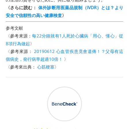
〈さらに読む：
体外診断用医薬品規制（IVDR）とは？より
安全で信頼性の高い健康検査
〉
参考文献
〈參考來源：
每22分鐘就有1人死於心臟病「用心、懂心」從
8項行為做起
〉
〈參考來源：
20190612 心血管疾患竟會遺傳！？父母有這
個病史，発行病率超過10倍！
〉
〈參考來出典：
心筋梗塞
〉