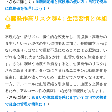
〈さらに詳しく：
血糖測定器と試験紙の使い方：自宅で簡単
に血糖値を管理しよう！
〉
心臓発作高リスク群4：生活習慣と体組
成
不規則な生活リズム、慢性的な夜更かし、高脂肪・高塩分の
食生活といった現代の生活習慣要因に加え、長時間立ちっぱ
なしや座りっぱなしで運動不足になることによる肥満は、い
ずれも心臓に大きな負担をかけ、血管の老化を加速させま
す。さらに喫煙や過度の飲酒をすると、心臓発作のリスクは
さらに高まります。タバコに含まれるニコチンは動脈硬化を
促進し、血液を濃くするため、血栓ができやすくなります。
一方、アルコールは血管収縮を引き起こし、血圧を上昇させ
るため、アルコール性心筋症につながる可能性があります。
〈さらに読む：
めまいや倦怠感を感じますか？自宅での検査
で貧血の管理が簡単に！
〉