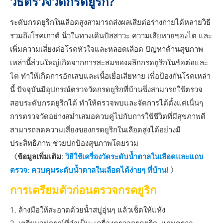
วิธีตรวจวัดกรดยูริก?
ระดับกรดยูริกในเลือดสูงสามารถส่งผลเสียต่อร่างกายได้หลายวิธี
รวมถึงโรคเกาต์ นิ่วในทางเดินปัสสาวะ ความเสียหายของไต และ
เพิ่มความเสี่ยงต่อโรคหัวใจและหลอดเลือด ปัญหาด้านสุขภาพ
เหล่านี้ส่วนใหญ่เกิดจากการสะสมของผลึกกรดยูริกในข้อต่อและ
ไต ทำให้เกิดการอักเสบและเนื้อเยื่อเสียหาย เพื่อป้องกันโรคเหล่า
นี้ ปัจจุบันมีอุปกรณ์ตรวจวัดกรดยูริกที่บ้านซึ่งสามารถใช้ตรวจ
สอบระดับกรดยูริกได้ ทำให้ตรวจพบและจัดการได้ตั้งแต่เนิ่นๆ
การตรวจวัดอย่างสม่ำเสมอควบคู่ไปกับการใช้ชีวิตที่มีสุขภาพดี
สามารถลดความเสี่ยงของกรดยูริกในเลือดสูงได้อย่างมี
ประสิทธิภาพ ช่วยปกป้องสุขภาพโดยรวม
〈ข้อมูลเพิ่มเติม:
วิธีใช้เครื่องวัดระดับน้ำตาลในเลือดและแถบ
ตรวจ: ควบคุมระดับน้ำตาลในเลือดได้ง่ายๆ ที่บ้าน!
〉
การเตรียมตัวก่อนตรวจกรดยูริก
1. ล้างมือให้สะอาดด้วยน้ำสบู่อุ่นๆ แล้วเช็ดให้แห้ง