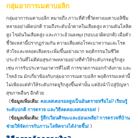
กลุ่มอาการเมตาบอลิก
กลุ่มอาการเมตาบอลิก หมายถึง ภาวะที่ตัวชี้วัดทางเมตาบอลิซึม
หลายอย่างผิดปกติ รวมถึงระดับน้ำตาลในเลือดสูง ความดันโลหิต
สูง ไขมันในเลือดสูง และภาวะอ้วนลงพุง (รอบเอวผิดปกติ) เมื่อตัว
ชี้วัดเหล่านี้ปรากฏร่วมกัน ความเสี่ยงต่อโรคเบาหวานและโรค
หัวใจและหลอดเลือดจะเพิ่มขึ้นอย่างมาก พฤติกรรมในชีวิต
ประจำวันที่ไม่ดีต่อสุขภาพหลายอย่างที่ทำให้ระดับกรดยูริกสูง
เช่น การรับประทานอาหารที่ไม่ดี การขาดการออกกำลังกาย และ
โรคอ้วน มักเกี่ยวข้องกับกลุ่มอาการเมตาบอลิก พฤติกรรมเหล่านี้
ไม่เพียงแต่ทำให้ระดับกรดยูริกสูงขึ้นเท่านั้น แต่ยังนำไปสู่ปัญหา
สุขภาพอื่นๆ อีกด้วย
〈ข้อมูลเพิ่มเติม:
คอเลสเตอรอลสูงเป็นอันตรายหรือไม่? เรียนรู้
ระดับปกติ การตรวจ และวิธีลดคอเลสเตอรอล!
〉
〈ข้อมูลเพิ่มเติม:
รู้สึกเวียนศีรษะและอ่อนเพลีย? การตรวจที่บ้าน
ช่วยให้จัดการกับภาวะโลหิตจางได้ง่ายขึ้น!
〉