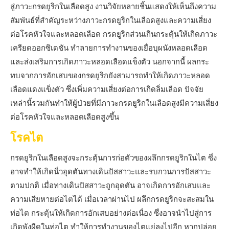
สู่ภาวะกรดยูริกในเลือดสูง งานวิจัยหลายชิ้นแสดงให้เห็นถึงความ
สัมพันธ์ที่สำคัญระหว่างภาวะกรดยูริกในเลือดสูงและความเสี่ยง
ต่อโรคหัวใจและหลอดเลือด กรดยูริกส่วนเกินกระตุ้นให้เกิดภาวะ
เครียดออกซิเดชัน ทำลายการทำงานของเยื่อบุผนังหลอดเลือด
และส่งเสริมการเกิดภาวะหลอดเลือดแข็งตัว นอกจากนี้ ผลกระ
ทบจากการอักเสบของกรดยูริกยังสามารถทำให้เกิดภาวะหลอด
เลือดแดงแข็งตัว ซึ่งเพิ่มความเสี่ยงต่อการเกิดลิ่มเลือด ปัจจัย
เหล่านี้รวมกันทำให้ผู้ป่วยที่มีภาวะกรดยูริกในเลือดสูงมีความเสี่ยง
ต่อโรคหัวใจและหลอดเลือดสูงขึ้น
โรคไต
กรดยูริกในเลือดสูงจะกระตุ้นการก่อตัวของผลึกกรดยูริกในไต ซึ่ง
อาจทำให้เกิดนิ่วอุดตันทางเดินปัสสาวะและรบกวนการปัสสาวะ
ตามปกติ เมื่อทางเดินปัสสาวะถูกอุดตัน อาจเกิดการอักเสบและ
ความเสียหายต่อไตได้ เมื่อเวลาผ่านไป ผลึกกรดยูริกจะสะสมใน
ท่อไต กระตุ้นให้เกิดการอักเสบอย่างต่อเนื่อง ซึ่งอาจนำไปสู่การ
เกิดพังผืดในท่อไต ทำให้การทำงานของไตแย่ลงไปอีก หากปล่อย