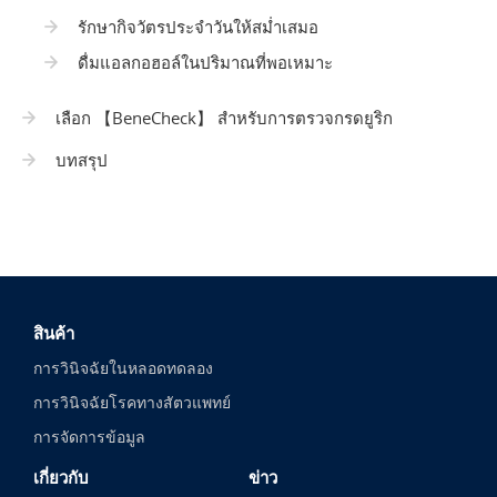
รักษากิจวัตรประจำวันให้สม่ำเสมอ
ดื่มแอลกอฮอล์ในปริมาณที่พอเหมาะ
เลือก 【BeneCheck】 สำหรับการตรวจกรดยูริก
บทสรุป
สินค้า
การวินิจฉัยในหลอดทดลอง
การวินิจฉัยโรคทางสัตวแพทย์
การจัดการข้อมูล
เกี่ยวกับ
ข่าว